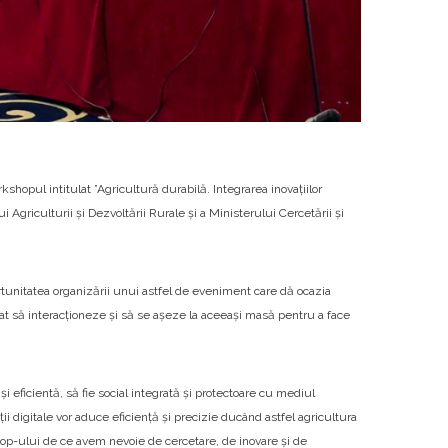
kshopul intitulat ”Agricultură durabilă. Integrarea inovațiilor
i Agriculturii și Dezvoltării Rurale și a Ministerului Cercetării și
tunitatea organizării unui astfel de eveniment care dă ocazia
vat să interacționeze și să se așeze la aceeași masă pentru a face
și eficientă, să fie social integrată și protectoare cu mediul
ii digitale vor aduce eficiență și precizie ducând astfel agricultura
kshop-ului de ce avem nevoie de cercetare, de inovare și de