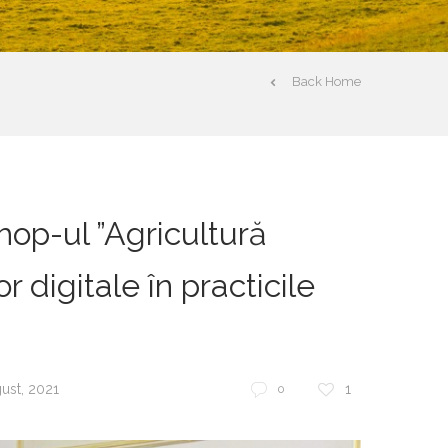
Back Home
op-ul ”Agricultură
r digitale în practicile
ust, 2021
1
0