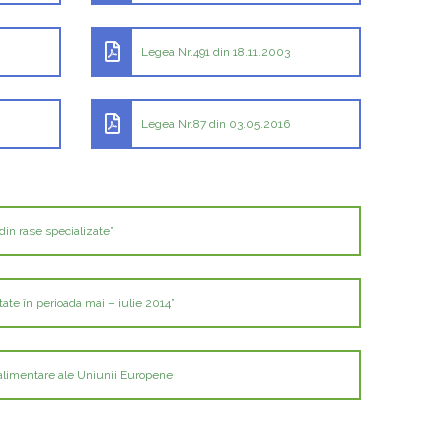
Legea Nr.491 din 18.11.2003
Legea Nr.87 din 03.05.2016
din rase specializate”
te în perioada mai – iulie 2014”
oalimentare ale Uniunii Europene