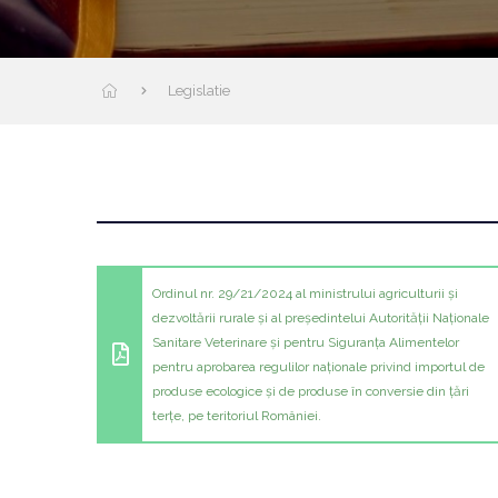
Legislatie
Ordinul nr. 29/21/2024 al ministrului agriculturii și
dezvoltării rurale și al președintelui Autorității Naționale
Sanitare Veterinare și pentru Siguranța Alimentelor
pentru aprobarea regulilor naționale privind importul de
produse ecologice și de produse în conversie din țări
terțe, pe teritoriul României.