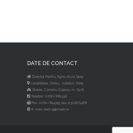
DATE DE CONTACT
Directia Pentru Agricultura Salaj
Localitatea: Zalău, Judeţul: Sălaj
Strada: Corneliu Coposu nr. 79/A
Telefon: 0260/661336
Fax: 0260/614745 sau 0372871466
E-mail: dadr.sj@madr.ro