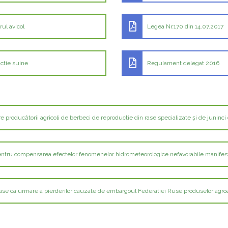
ul avicol
Legea Nr.170 din 14.07.2017
ctie suine
Regulament delegat 2016
roducătorii agricoli de berbeci de reproducţie din rase specializate şi de juninci 
entru compensarea efectelor fenomenelor hidrometeorologice nefavorabile manifesta
rase ca urmare a pierderilor cauzate de embargoul Federatiei Ruse produselor agr