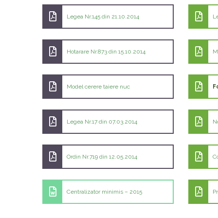
Legea Nr.145 din 21.10.2014
L
Hotarare Nr.873 din 15.10.2014
Mo
Model cerere taiere nuc
F
Legea Nr.17 din 07.03.2014
N
Ordin Nr.719 din 12.05.2014
C
Centralizator minimis – 2015
P