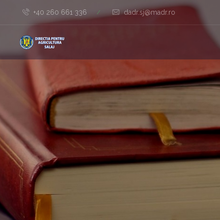
+40 260 661 336
dadr.sj@madr.ro
/