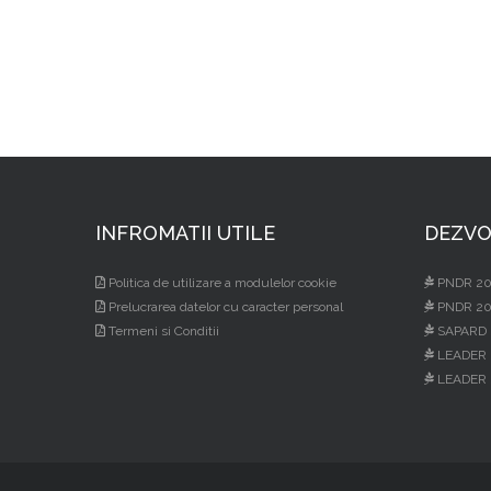
INFROMATII UTILE
DEZVO
Politica de utilizare a modulelor cookie
PNDR 20
Prelucrarea datelor cu caracter personal
PNDR 20
Termeni si Conditii
SAPARD 
LEADER 
LEADER 