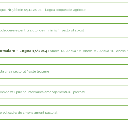
egea Nr.566 din 09.12.2004 – Legea cooperatiei agricole
del cerere pentru ajutor de minimis în sectorul apicol
ormulare – Legea 17/2014 :
Anexa-1A
,
Anexa-1B
,
Anexa-1C
,
Anexa-1D
,
Anexa-
ota criza sectorul fructe legume
onsideratii privind întocmirea amenajamentului pastoral
roiect cadru de amenajament pastoral