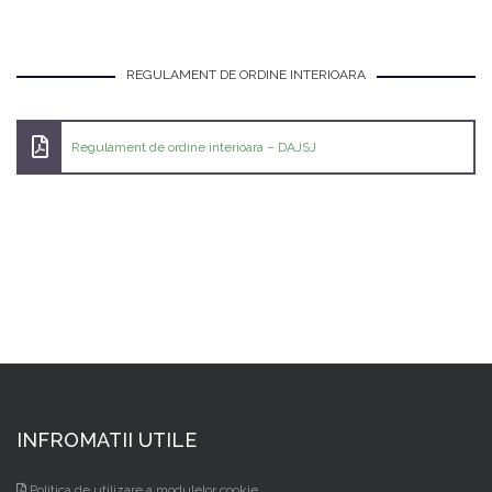
REGULAMENT DE ORDINE INTERIOARA
Regulament de ordine interioara – DAJSJ
INFROMATII UTILE
Politica de utilizare a modulelor cookie