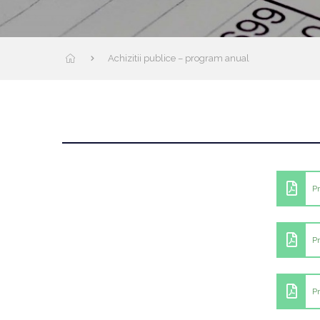
Achizitii publice – program anual
P
P
P