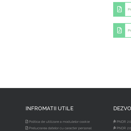
P
P
INFROMATII UTILE
DEZVO
Politica de utilizare a modulelor cookie
PNDR 20
Prelucrarea datelor cu caracter personal
PNDR 20