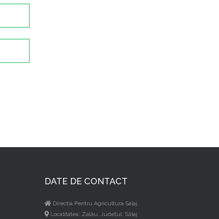
DATE DE CONTACT
Directia Pentru Agricultura Salaj
Localitatea: Zalău, Judeţul: Sălaj