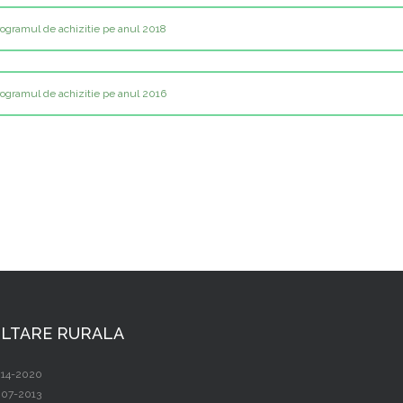
rogramul de achizitie pe anul 2018
rogramul de achizitie pe anul 2016
LTARE RURALA
14-2020
07-2013