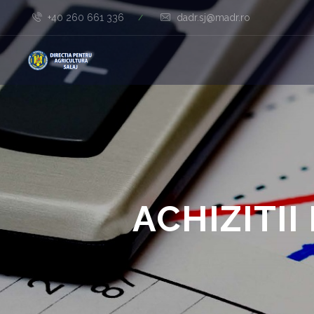
+40 260 661 336
dadr.sj@madr.ro
/
ACHIZITI