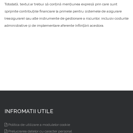
Totodată, textul ar trebui să conțină mențiunea expresă prin care sunt
sprijinite contribuțiile financiare la primele pentru sistemele de asigurare
(reasigurare) sau alte instrumente de gestionare a riscurilor, inclusiv costurile
administrative și de implementare aferente înființării acestora.
INFROMATII UTILE
Politica de utilizare a modulelor cookie
Prelucrarea datelor cu caracter personal