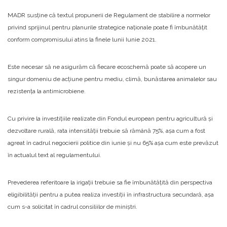
MADR susține că textul propunerii de Regulament de stabilire a normelor
privind sprijinul pentru planurile strategice naționale poate fi îmbunătățit
conform compromisului atins la finele lunii Iunie 2021.
Este necesar să ne asigurăm că fiecare ecoschemă poate să acopere un
singur domeniu de acțiune pentru mediu, climă, bunăstarea animalelor sau
rezistența la antimicrobiene.
Cu privire la investițiile realizate din Fondul european pentru agricultură și
dezvoltare rurală, rata intensității trebuie să rămână 75%, așa cum a fost
agreat în cadrul negocierii politice din iunie și nu 65% așa cum este prevăzut
în actualul text al regulamentului.
Prevederea referitoare la irigații trebuie sa fie îmbunătățită din perspectiva
eligibilității pentru a putea realiza investiții în infrastructura secundară, așa
cum s-a solicitat în cadrul consiliilor de miniștri.