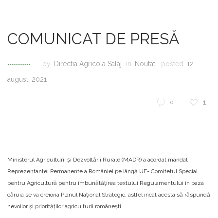
COMUNICAT DE PRESĂ
by
Directia Agricola Salaj
in
Noutati
posted
12
august, 2021
1
0
Ministerul Agriculturii și Dezvoltării Rurale (MADR) a acordat mandat
Reprezentanței Permanente a României pe lângă UE- Comitetul Special
pentru Agricultură pentru îmbunătățirea textului Regulamentului în baza
căruia se va creiona Planul Național Strategic, astfel încât acesta să răspundă
nevoilor și priorităților agriculturii românești.