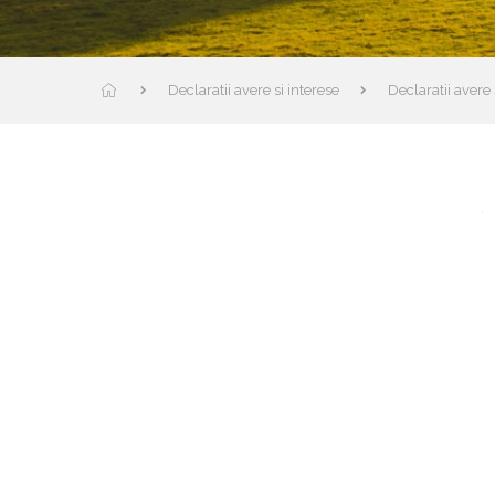
Declaratii avere si interese
Declaratii avere 