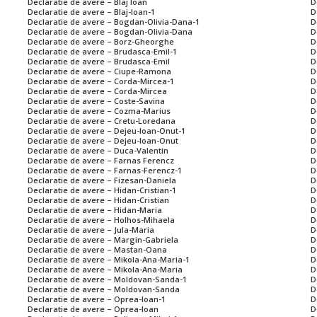
Declaratie de avere – Blaj Ioan
D
Declaratie de avere – Blaj-Ioan-1
D
Declaratie de avere – Bogdan-Olivia-Dana-1
D
Declaratie de avere – Bogdan-Olivia-Dana
D
Declaratie de avere – Borz-Gheorghe
D
Declaratie de avere – Brudasca-Emil-1
D
Declaratie de avere – Brudasca-Emil
D
Declaratie de avere – Ciupe-Ramona
D
Declaratie de avere – Corda-Mircea-1
D
Declaratie de avere – Corda-Mircea
D
Declaratie de avere – Coste-Savina
D
Declaratie de avere – Cozma-Marius
D
Declaratie de avere – Cretu-Loredana
D
Declaratie de avere – Dejeu-Ioan-Onut-1
D
Declaratie de avere – Dejeu-Ioan-Onut
D
Declaratie de avere – Duca-Valentin
D
Declaratie de avere – Farnas Ferencz
D
Declaratie de avere – Farnas-Ferencz-1
D
Declaratie de avere – Fizesan-Daniela
D
Declaratie de avere – Hidan-Cristian-1
D
Declaratie de avere – Hidan-Cristian
D
Declaratie de avere – Hidan-Maria
D
Declaratie de avere – Holhos-Mihaela
D
Declaratie de avere – Jula-Maria
D
Declaratie de avere – Margin-Gabriela
D
Declaratie de avere – Mastan-Oana
D
Declaratie de avere – Mikola-Ana-Maria-1
D
Declaratie de avere – Mikola-Ana-Maria
D
Declaratie de avere – Moldovan-Sanda-1
D
Declaratie de avere – Moldovan-Sanda
D
Declaratie de avere – Oprea-Ioan-1
D
Declaratie de avere – Oprea-Ioan
D