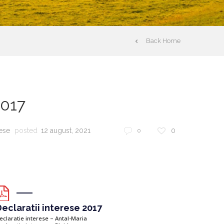
Back Home
2017
rese
posted
12 august, 2021
0
0
eclaratii interese 2017
eclaratie interese – Antal-Maria