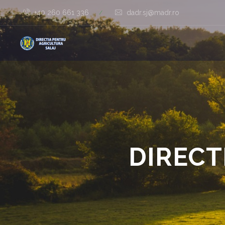
+40 260 661 336
dadr.sj@madr.ro
/
DIRECT